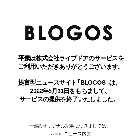
BLO
平素は株式会社ライブドアのサービスを
ご利用いただきありがとうございます。
提言型ニュースサイ
ト
「BLOGOS
」
は、
2022年5月31日をもちまして
、
サービスの提供を終了いたしました。
一部のオリジナル記事につきましては
、
livedoorニュース内
の