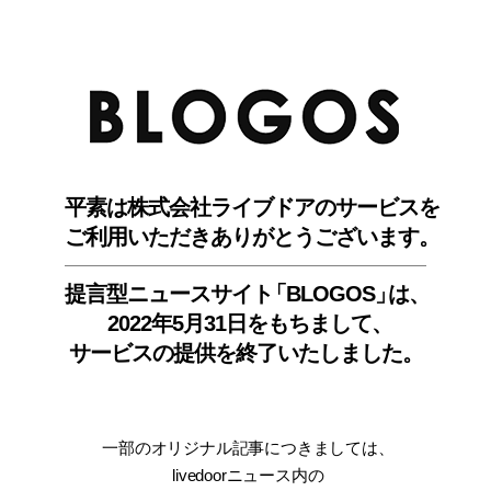
BLO
平素は株式会社ライブドアのサービスを
ご利用いただきありがとうございます。
提言型ニュースサイ
ト
「BLOGOS
」
は、
2022年5月31日をもちまして
、
サービスの提供を終了いたしました。
一部のオリジナル記事につきましては
、
livedoorニュース内
の