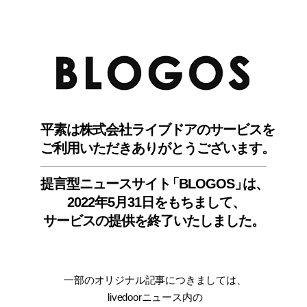
BLO
平素は株式会社ライブドアのサービスを
ご利用いただきありがとうございます。
提言型ニュースサイ
ト
「BLOGOS
」
は、
2022年5月31日をもちまして
、
サービスの提供を終了いたしました。
一部のオリジナル記事につきましては
、
livedoorニュース内
の