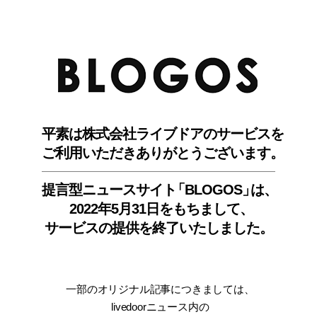
BLO
平素は株式会社ライブドアのサービスを
ご利用いただきありがとうございます。
提言型ニュースサイ
ト
「BLOGOS
」
は、
2022年5月31日をもちまして
、
サービスの提供を終了いたしました。
一部のオリジナル記事につきましては
、
livedoorニュース内
の