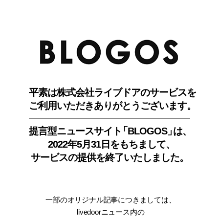
BLO
平素は株式会社ライブドアのサービスを
ご利用いただきありがとうございます。
提言型ニュースサイ
ト
「BLOGOS
」
は、
2022年5月31日をもちまして
、
サービスの提供を終了いたしました。
一部のオリジナル記事につきましては
、
livedoorニュース内
の