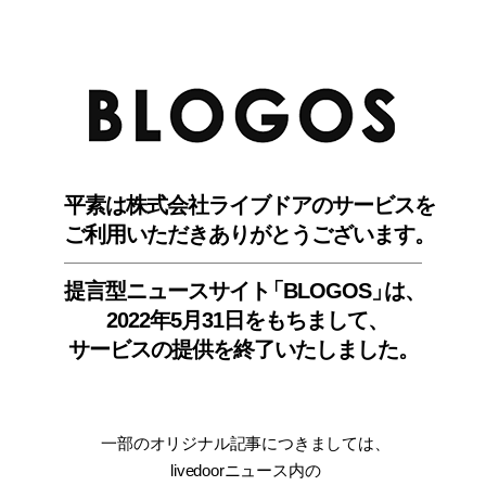
BLO
平素は株式会社ライブドアのサービスを
ご利用いただきありがとうございます。
提言型ニュースサイ
ト
「BLOGOS
」
は、
2022年5月31日をもちまして
、
サービスの提供を終了いたしました。
一部のオリジナル記事につきましては
、
livedoorニュース内
の