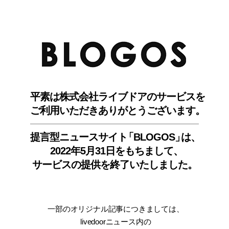
BLO
平素は株式会社ライブドアのサービスを
ご利用いただきありがとうございます。
提言型ニュースサイ
ト
「BLOGOS
」
は、
2022年5月31日をもちまして
、
サービスの提供を終了いたしました。
一部のオリジナル記事につきましては
、
livedoorニュース内
の