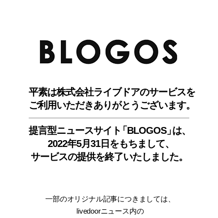
BLO
平素は株式会社ライブドアのサービスを
ご利用いただきありがとうございます。
提言型ニュースサイ
ト
「BLOGOS
」
は、
2022年5月31日をもちまして
、
サービスの提供を終了いたしました。
一部のオリジナル記事につきましては
、
livedoorニュース内
の