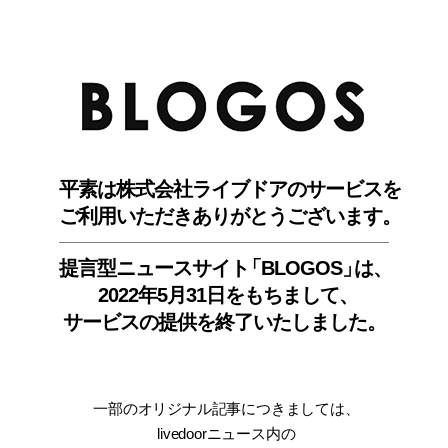
BLO
平素は株式会社ライブドアのサービスを
ご利用いただきありがとうございます。
提言型ニュースサイ
ト
「BLOGOS
」
は、
2022年5月31日をもちまして
、
サービスの提供を終了いたしました。
一部のオリジナル記事につきましては
、
livedoorニュース内
の