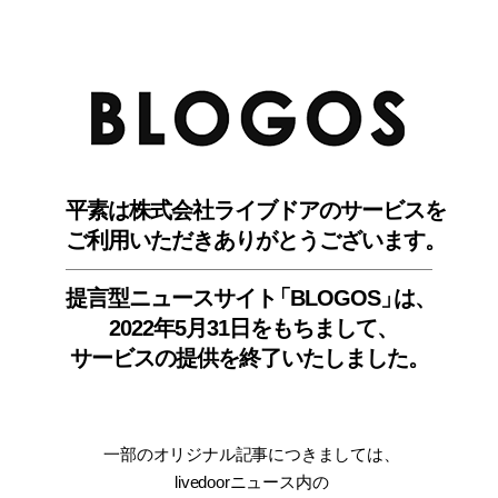
BLO
平素は株式会社ライブドアのサービスを
ご利用いただきありがとうございます。
提言型ニュースサイ
ト
「BLOGOS
」
は、
2022年5月31日をもちまして
、
サービスの提供を終了いたしました。
一部のオリジナル記事につきましては
、
livedoorニュース内
の