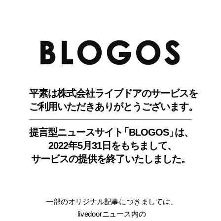
BLO
平素は株式会社ライブドアのサービスを
ご利用いただきありがとうございます。
提言型ニュースサイ
ト
「BLOGOS
」
は、
2022年5月31日をもちまして
、
サービスの提供を終了いたしました。
一部のオリジナル記事につきましては
、
livedoorニュース内
の