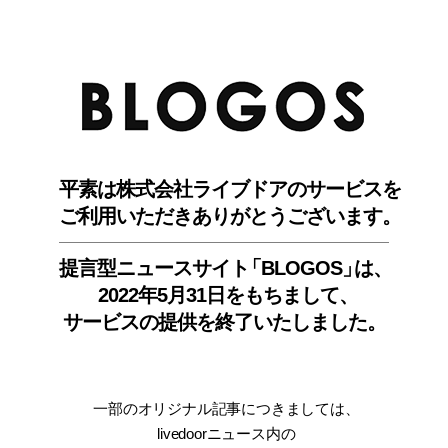
BLO
平素は株式会社ライブドアのサービスを
ご利用いただきありがとうございます。
提言型ニュースサイ
ト
「BLOGOS
」
は、
2022年5月31日をもちまして
、
サービスの提供を終了いたしました。
一部のオリジナル記事につきましては
、
livedoorニュース内
の