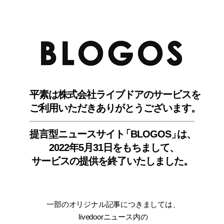
BLO
平素は株式会社ライブドアのサービスを
ご利用いただきありがとうございます。
提言型ニュースサイ
ト
「BLOGOS
」
は、
2022年5月31日をもちまして
、
サービスの提供を終了いたしました。
一部のオリジナル記事につきましては
、
livedoorニュース内
の