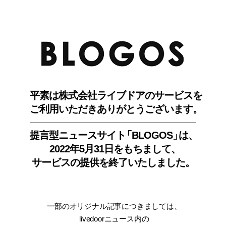
BLO
平素は株式会社ライブドアのサービスを
ご利用いただきありがとうございます。
提言型ニュースサイ
ト
「BLOGOS
」
は、
2022年5月31日をもちまして
、
サービスの提供を終了いたしました。
一部のオリジナル記事につきましては
、
livedoorニュース内
の