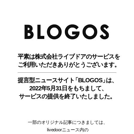
BLO
平素は株式会社ライブドアのサービスを
ご利用いただきありがとうございます。
提言型ニュースサイ
ト
「BLOGOS
」
は、
2022年5月31日をもちまして
、
サービスの提供を終了いたしました。
一部のオリジナル記事につきましては
、
livedoorニュース内
の