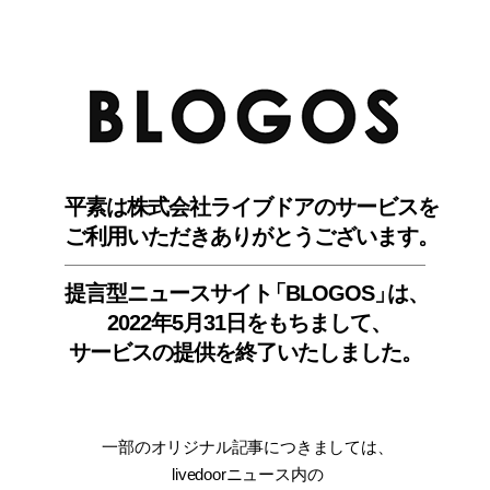
BLO
平素は株式会社ライブドアのサービスを
ご利用いただきありがとうございます。
提言型ニュースサイ
ト
「BLOGOS
」
は、
2022年5月31日をもちまして
、
サービスの提供を終了いたしました。
一部のオリジナル記事につきましては
、
livedoorニュース内
の