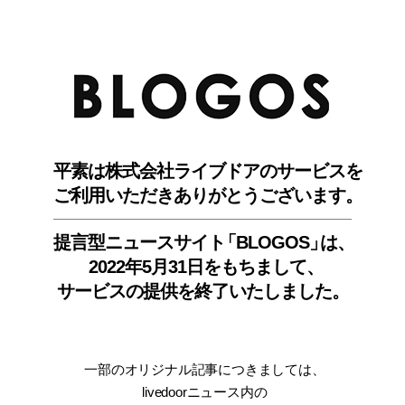
BLO
平素は株式会社ライブドアのサービスを
ご利用いただきありがとうございます。
提言型ニュースサイ
ト
「BLOGOS
」
は、
2022年5月31日をもちまして
、
サービスの提供を終了いたしました。
一部のオリジナル記事につきましては
、
livedoorニュース内
の