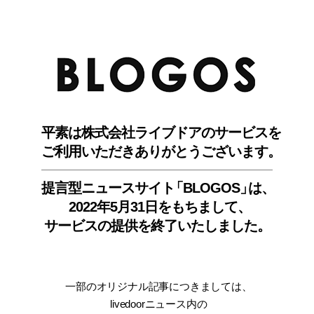
BLO
平素は株式会社ライブドアのサービスを
ご利用いただきありがとうございます。
提言型ニュースサイ
ト
「BLOGOS
」
は、
2022年5月31日をもちまして
、
サービスの提供を終了いたしました。
一部のオリジナル記事につきましては
、
livedoorニュース内
の